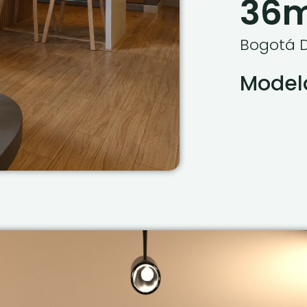
36
Bogotá D
Modela